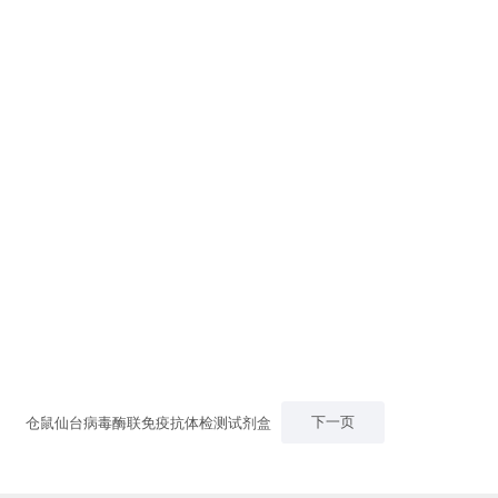
抗原，检测样本中是否存在抗病毒抗体，从而诊断受检动物是否有病毒感